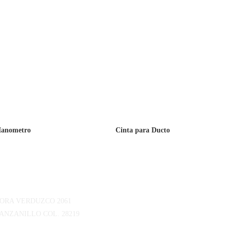
anometro
Cinta para Ducto
tanos
MORA VERDUZCO 2061
ANZANILLO COL. 28219