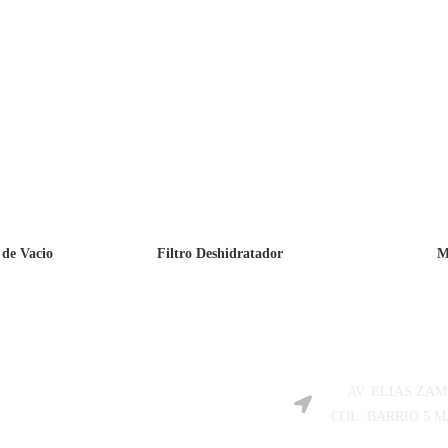
 de Vacio
Filtro Deshidratador
M
Visi
AV. ELIAS ZA
COL. BARRIO 5 M