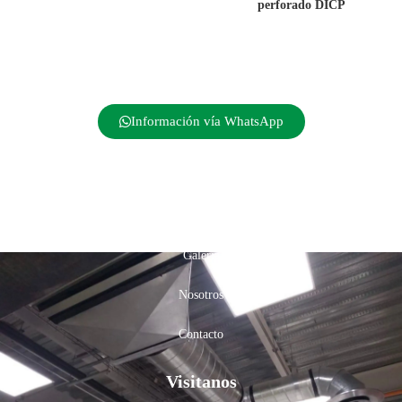
perforado DICP
Información vía WhatsApp
Inicio
Productos
Galería
Nosotros
Contacto
Visitanos