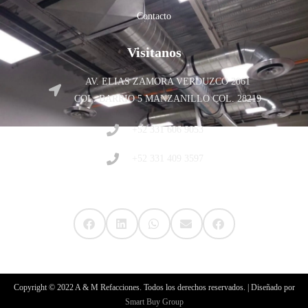
Contacto
Visitanos
AV. ELIAS ZAMORA VERDUZCO 2061
COL. BARRIO 5 MANZANILLO COL. 28219
+52 331 606 9053
+52 331 409 3597
Compartir en Redes Sociales
Copyright © 2022 A & M Refacciones. Todos los derechos reservados. | Diseñado por
Smart Buy Group