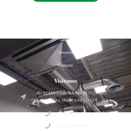
Inicio
Productos
Galería
Nosotros
Contacto
Visitanos
AV. ELIAS ZAMORA VERDUZCO 2061
COL. BARRIO 5 MANZANILLO COL. 28219
+52 331 606 9053
+52 331 409 3597